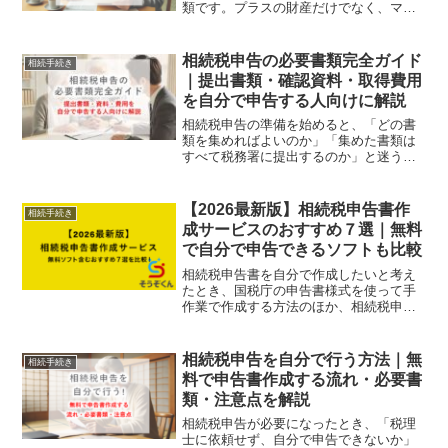
類です。プラスの財産だけでなく、マイ
ナスの財産も含めることで、相続方法を
検討するための参考資料となり、遺産分
割協議に活用することが可能です。１. 被
相続税申告の必要書類完全ガイド
相続手続き
相続人が生前に作成す...
｜提出書類・確認資料・取得費用
を自分で申告する人向けに解説
相続税申告の準備を始めると、「どの書
類を集めればよいのか」「集めた書類は
すべて税務署に提出するのか」と迷う方
は少なくありません。相続税申告では、
税務署に提出する書類だけでなく、財産
や債務の金額を確認するために手元で使
【2026最新版】相続税申告書作
相続手続き
う資料も必要です。また、...
成サービスのおすすめ７選｜無料
で自分で申告できるソフトも比較
相続税申告書を自分で作成したいと考え
たとき、国税庁の申告書様式を使って手
作業で作成する方法のほか、相続税申告
書作成サービスやソフトを利用する方法
があります。相続財産の複雑さや金額の
大きさ・使う控除などによって、①専門
相続税申告を自分で行う方法｜無
相続手続き
家に頼るべきか、②申告書...
料で申告書作成する流れ・必要書
類・注意点を解説
相続税申告が必要になったとき、「税理
士に依頼せず、自分で申告できないか」