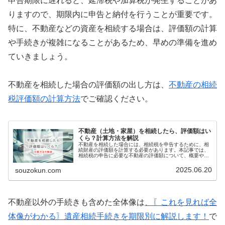
申告期限に遅れると、延滞税や加算税が発生することがあ
りますので、期限内に申告と納付を行うことが重要です。
特に、不動産などの資産を相続する場合は、評価額の計算
や手続きが複雑になることがあるため、早めの準備を進め
ていきましょう。
不動産を相続した場合の評価額の出し方は、
不動産の相続
税評価額の計算方法
でご確認ください。
不動産（土地・家屋）を相続したら、評価額はい
くら？計算方法を解説
不動産を相続した場合には、相続税を申告するために、相
続財産の評価額を計算する必要があります。本記事では、
相続税の申告に必要な不動産の評価額について、概要や計
算式、計算方法、そして不動産相続時の注意点についてわ
かりやすく解説していきます。相続…
2025.06.20
souzokun.com
不動産以外の手続きも含めた全体像は
、〖これを見れば全
体像がわかる〗遺産相続手続きを期限別に解説します！
で