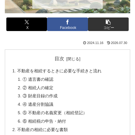
X
Facebook
コピー
2024.11.16
2026.07.30
目次
不動産を相続するときに必要な手続きと流れ
① 遺言書の確認
② 相続人の確定
③ 財産目録の作成
④ 遺産分割協議
⑤ 不動産の名義変更（相続登記）
⑥ 相続税の申告・納付
不動産の相続に必要な書類