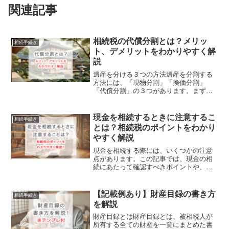
関連記事
相続税の代償分割とは？メリッ
相続手続き
ト、デメリットをわかりやすく解
説
遺産を分ける３つの方法遺産を分割する
方法には、「現物分割」「換価分割」
「代償分割」の３つがあります。まず
は、それぞれ解説していきます。現物分
割（最も一般的な方法）土地・建物・株
式・現金などの遺産を、そのままの形で
現金を相続するときに注意するこ
相続手続き
相続人で分ける方法。例：不動...
とは？相続税のポイントをわかり
やすく解説
現金を相続する際には、いくつかの注意
点があります。この記事では、現金の相
続にあたって確認すべきポイントや、長
所・短所、タンス預金の危険性や相続時
の注意点についてわかりやすく解説して
いきます。相続前から注意しておくこと
【記載例あり】財産目録の書き方
相続手続き
もあるので、記事を確認し...
を解説
財産目録とは財産目録とは、被相続人が
所有する全ての財産を一覧にまとめた書