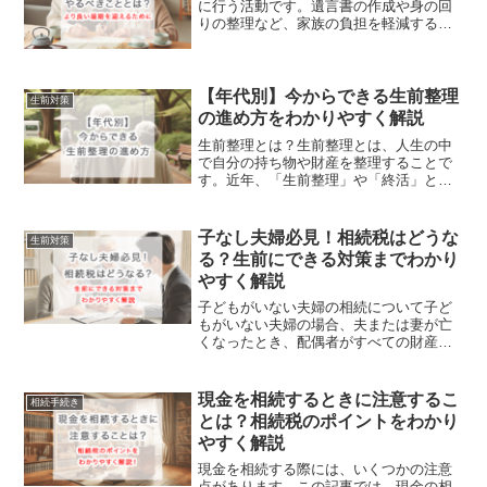
に行う活動です。遺言書の作成や身の回
りの整理など、家族の負担を軽減するだ
けでなく、自己と向き合い、人生を振り
返ることで、老後生活の充実につながり
ます。本記事では、終活の必要性や始め
るべき時期、取り組むべき...
【年代別】今からできる生前整理
生前対策
の進め方をわかりやすく解説
生前整理とは？生前整理とは、人生の中
で自分の持ち物や財産を整理することで
す。近年、「生前整理」や「終活」とい
う言葉が広く知られるようになり、人生
の終わりを見据えて準備を始める人が増
えています。生前整理を行うことで、相
子なし夫婦必見！相続税はどうな
生前対策
続や遺言の準備が進み、自...
る？生前にできる対策までわかり
やすく解説
子どもがいない夫婦の相続について子ど
もがいない夫婦の場合、夫または妻が亡
くなったとき、配偶者がすべての財産を
相続できるとは限りません。相続人同士
のトラブルを防ぐためにも、生前の備え
が重要です。この記事では、子どもがい
現金を相続するときに注意するこ
相続手続き
ない夫婦の相続についてわ...
とは？相続税のポイントをわかり
やすく解説
現金を相続する際には、いくつかの注意
点があります。この記事では、現金の相