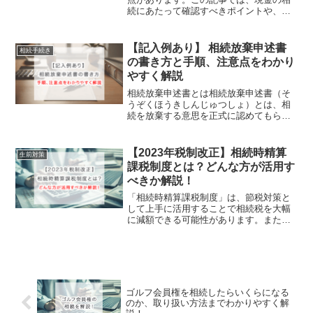
続にあたって確認すべきポイントや、長
所・短所、タンス預金の危険性や相続時
の注意点についてわかりやすく解説して
いきます。相続前から注意しておくこと
【記入例あり】 相続放棄申述書
相続手続き
もあるので、記事を確認し...
の書き方と手順、注意点をわかり
やすく解説
相続放棄申述書とは相続放棄申述書（そ
うぞくほうきしんじゅつしょ）とは、相
続を放棄する意思を正式に認めてもらう
ために、家庭裁判所へ提出する申請書類
です。相続放棄を希望する場合は、「相
続の開始を知った日から３か月以内」に
【2023年税制改正】相続時精算
生前対策
家庭裁判所へこの申述書を...
課税制度とは？どんな方が活用す
べきか解説！
「相続時精算課税制度」は、節税対策と
して上手に活用することで相続税を大幅
に減額できる可能性があります。また、
生前贈与を促進させるために創設された
制度のため、早期にまとまった資金が必
要な子や孫に贈与することができます。
ただし、一度この制度を選...
ゴルフ会員権を相続したらいくらになる
のか、取り扱い方法までわかりやすく解