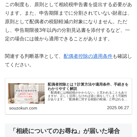
この制度も、原則として相続税申告書を提出する必要があ
ります。また、申告期限までに分割されていない財産は、
原則として配偶者の税額軽減の対象になりません。ただ
し、申告期限後3年以内の分割見込書を添付するなど、一
定の場合には後から適用できることがあります。
関連する判断基準として、
配偶者控除の適用条件
も確認し
てください。
配偶者控除とは？計算方法や適用条件、手続きを
わかりやすく解説
「配偶者には相続税がかからない」と言われることもあり
ますが、正しく活用しなければ逆に損をしてしまう可能性
があります。「配偶者に対する税額の軽減」と呼ばれるこ
の制度は、被相続人（亡くなった方）の配偶者が相続また
は遺贈によって得た財産のうち、一…
2025.06.27
souzokun.com
「相続についてのお尋ね」が届いた場合