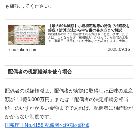
も確認してください。
【最大80%減額】小規模宅地等の特例で相続税を
節税！計算方法から申告書の書き方まで解説
相続財産の中に土地が含まれる方は多いと思います。たと
えば、亡くなった方（被相続人）が住んでいた自宅の土地
や、事業用に使用していた土地などが該当します。土地は
資産の中で高額になりやすい資産であるため、相続税への
不安を抱く方も少なくありません。…
2025.09.16
souzokun.com
配偶者の税額軽減を使う場合
配偶者の税額軽減は、配偶者が実際に取得した正味の遺産
額が「1億6,000万円」または「配偶者の法定相続分相当
額」のいずれか多い金額までであれば、配偶者に相続税が
かからない制度です。
国税庁｜No.4158 配偶者の税額の軽減