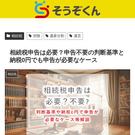
相続税
控除
遺産分割
遺言
相続税申告は必要？申告不要の判断基準と
納税0円でも申告が必要なケース
相続税