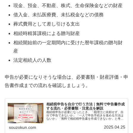
現金、預金、不動産、株式、生命保険金などの財産
借入金、未払医療費、未払税金などの債務
葬式費用として差し引ける支出
相続時精算課税による贈与財産
相続開始前の一定期間内に受けた暦年課税の贈与財
産
法定相続人の人数
申告が必要になりそうな場合は、必要書類・財産評価・申
告書作成までの流れを確認しましょう。
相続税申告を自分で行う方法｜無料で申告書作成
する流れ・必要書類・注意点を解説
相続税申告が必要になったとき、「税理士に依頼せず、自
分で申告できないか」「一人で申告手続きを進める方法は
ないか」「無料で相続税申告書を作成できないか」と考え
る方は少なくありません。結論として、相続税申告は自分
で行うことも可能です。ただし、相…
2025.04.25
souzokun.com