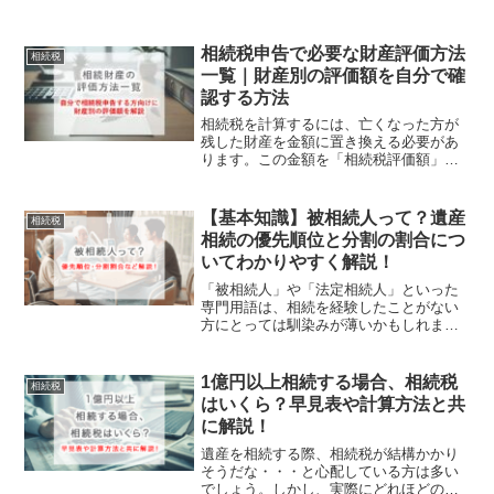
相続税申告で必要な財産評価方法
相続税
一覧｜財産別の評価額を自分で確
認する方法
相続税を計算するには、亡くなった方が
残した財産を金額に置き換える必要があ
ります。この金額を「相続税評価額」と
いいます。現金や預金は比較的分かりや
すい一方で、土地、建物、事業用財産、
株式、投資信託、家庭用財産、暗号資産
【基本知識】被相続人って？遺産
相続税
などは、それぞれ評価方法...
相続の優先順位と分割の割合につ
いてわかりやすく解説！
「被相続人」や「法定相続人」といった
専門用語は、相続を経験したことがない
方にとっては馴染みが薄いかもしれませ
ん。本記事では、相続の際によく使われ
る「被相続人」「法定相続人」などの用
語の説明から、「相続の優先順位」や
1億円以上相続する場合、相続税
相続税
「相続割合（財産の分け方）...
はいくら？早見表や計算方法と共
に解説！
遺産を相続する際、相続税が結構かかり
そうだな・・・と心配している方は多い
でしょう。しかし、実際にどれほどの相