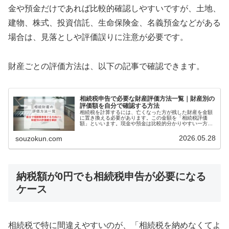
金や預金だけであれば比較的確認しやすいですが、土地、
建物、株式、投資信託、生命保険金、名義預金などがある
場合は、見落としや評価誤りに注意が必要です。
財産ごとの評価方法は、以下の記事で確認できます。
相続税申告で必要な財産評価方法一覧｜財産別の
評価額を自分で確認する方法
相続税を計算するには、亡くなった方が残した財産を金額
に置き換える必要があります。この金額を「相続税評価
額」といいます。現金や預金は比較的分かりやすい一方
で、土地、建物、事業用財産、株式、投資信託、家庭用財
産、暗号資産などは、それぞれ評価方法…
2026.05.28
souzokun.com
納税額が0円でも相続税申告が必要になる
ケース
相続税で特に間違えやすいのが、「相続税を納めなくてよ