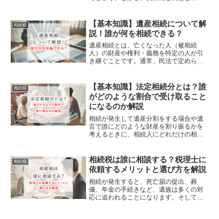
続税が必要となるのか、具体的な金額を
把握している人は少ないかもしれませ
ん。この記事では、相続税早見表の見方
【基本知識】遺産相続について解
相続税
をもとに、おおよその相続税...
説！誰が何を相続できる？
遺産相続とは、亡くなった人（被相続
人）の財産や権利・義務を特定の人が引
き継ぐことです。通常、民法で定められ
た相続人（法定相続人）が引き継ぎます
が、遺言によって相続人以外の人が遺産
を受け取ることもできます。これを遺贈
【基本知識】法定相続分とは？誰
相続税
といい、財産を受け取る人を...
がどのような割合で受け取ること
になるのか解説
相続が発生して遺産分割をする場合や遺
言で誰にどのような財産を割り振るかを
考えるときに、相続人にどれだけの相続
分があるかを知っておく必要がありま
す。この記事では法定相続分とは何か？
誰にどれだけ振り分けられるのか？につ
相続税は誰に相談する？税理士に
相続税
いてお伝えします。法定相続...
依頼するメリットと選び方を解説
相続が発生すると、死亡届の提出、葬
儀、年金の手続きなど、遺族は多くの対
応に追われることになります。そして、
四十九日を終えた後には、被相続人（亡
くなった人）の遺産にかかる相続税につ